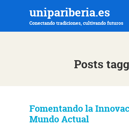
unipariberia.es
Conectando tradiciones, cultivando futuros
Posts tagg
Fomentando la Innovació
Mundo Actual