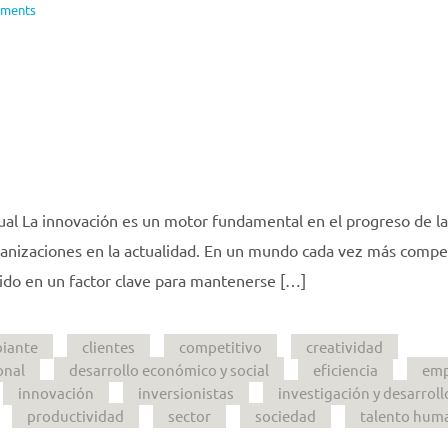
ments
ual La innovación es un motor fundamental en el progreso de la
ganizaciones en la actualidad. En un mundo cada vez más compet
tido en un factor clave para mantenerse […]
iante
clientes
competitivo
creatividad
onal
desarrollo económico y social
eficiencia
emp
innovación
inversionistas
investigación y desarroll
productividad
sector
sociedad
talento hum