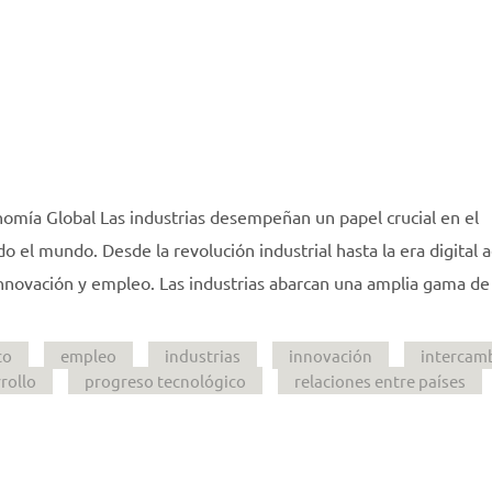
nomía Global Las industrias desempeñan un papel crucial en el
o el mundo. Desde la revolución industrial hasta la era digital a
 innovación y empleo. Las industrias abarcan una amplia gama de
co
empleo
industrias
innovación
intercam
rollo
progreso tecnológico
relaciones entre países