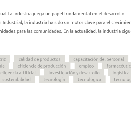
tual La industria juega un papel fundamental en el desarrollo
Industrial, la industria ha sido un motor clave para el crecimien
dades para las comunidades. En la actualidad, la industria sigu
riz
calidad de productos
capacitación del personal
ía
eficiencia de producción
empleo
farmacéuti
teligencia artificial
investigación y desarrollo
logística
sostenibilidad
tecnología
tecnológica
tecnoló