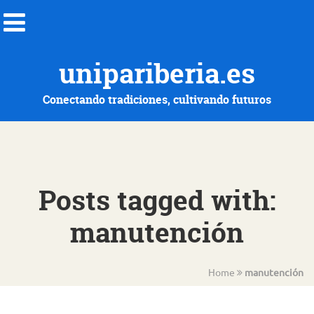
unipariberia.es
Conectando tradiciones, cultivando futuros
Posts tagged with:
manutención
Home
manutención