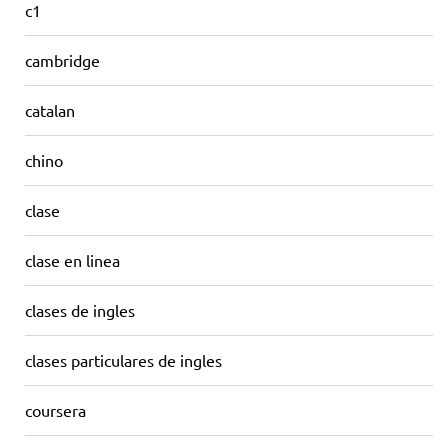
c1
cambridge
catalan
chino
clase
clase en linea
clases de ingles
clases particulares de ingles
coursera