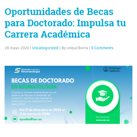
Oportunidades de Becas
para Doctorado: Impulsa tu
Carrera Académica
28 mayo 2026
|
Uncategorized
|
By unipariberia
|
0 Comments