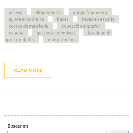
acceso
alojamiento
apoyo financiero
ayuda económica
becas
becas en españa
costos de matrícula
educación superior
españa
gastos académicos
igualdad de
oportunidades
manutención
READ MORE
Buscar en