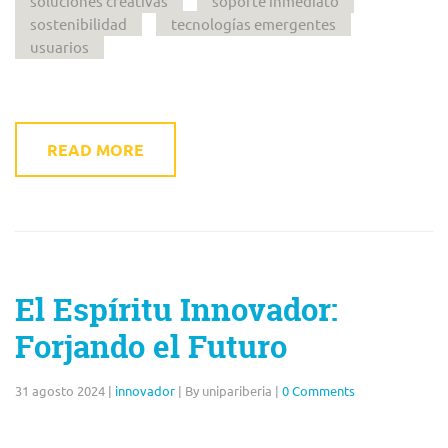
soluciones creativas
soporte inmediato
sostenibilidad
tecnologías emergentes
usuarios
READ MORE
El Espíritu Innovador:
Forjando el Futuro
31 agosto 2024
|
innovador
|
By unipariberia
|
0 Comments