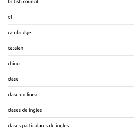
british council
c1
cambridge
catalan
chino
clase
clase en linea
clases de ingles
clases particulares de ingles