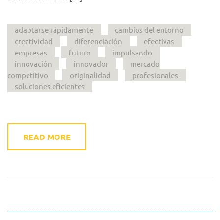
adaptarse rápidamente
cambios del entorno
creatividad
diferenciación
efectivas
empresas
futuro
impulsando
innovación
innovador
mercado
competitivo
originalidad
profesionales
soluciones eficientes
READ MORE