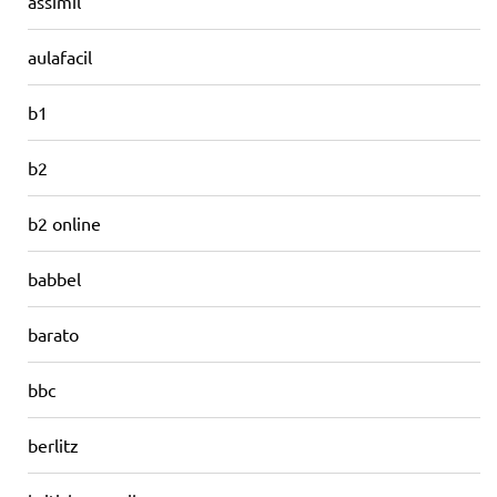
assimil
aulafacil
b1
b2
b2 online
babbel
barato
bbc
berlitz