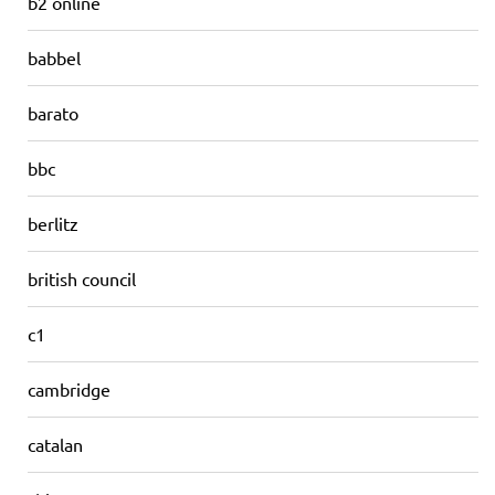
b2 online
babbel
barato
bbc
berlitz
british council
c1
cambridge
catalan