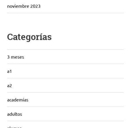
noviembre 2023
Categorías
3 meses
a1
a2
academias
adultos