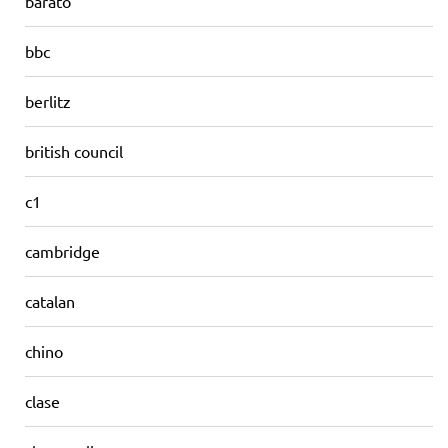
barato
bbc
berlitz
british council
c1
cambridge
catalan
chino
clase