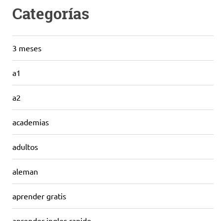
Categorías
3 meses
a1
a2
academias
adultos
aleman
aprender gratis
aprender ingles rapido