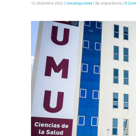
12 diciembre 2025
|
Uncategorized
|
By unipariberia
|
0 Com