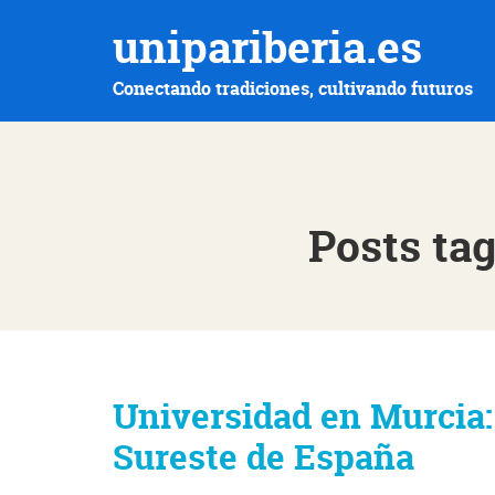
unipariberia.es
Conectando tradiciones, cultivando futuros
Posts tag
Universidad en Murcia:
Sureste de España