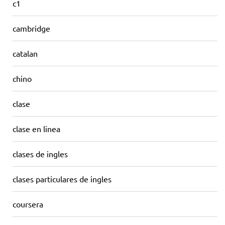
c1
cambridge
catalan
chino
clase
clase en linea
clases de ingles
clases particulares de ingles
coursera