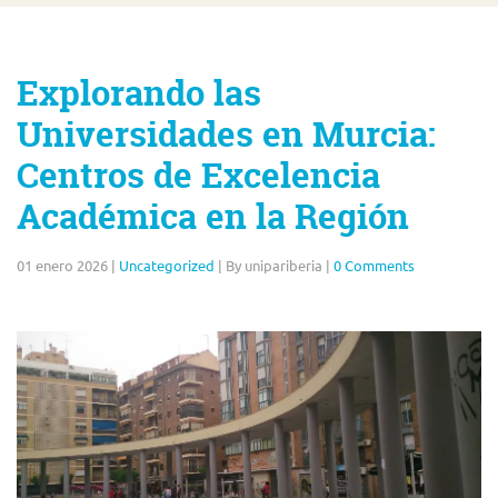
Explorando las
Universidades en Murcia:
Centros de Excelencia
Académica en la Región
01 enero 2026
|
Uncategorized
|
By unipariberia
|
0 Comments