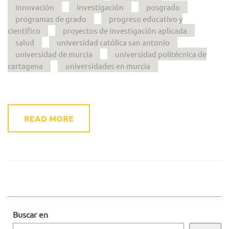
innovación
investigación
posgrado
programas de grado
progreso educativo y
científico
proyectos de investigación aplicada
salud
universidad católica san antonio
universidad de murcia
universidad politécnica de
cartagena
universidades en murcia
READ MORE
Buscar en