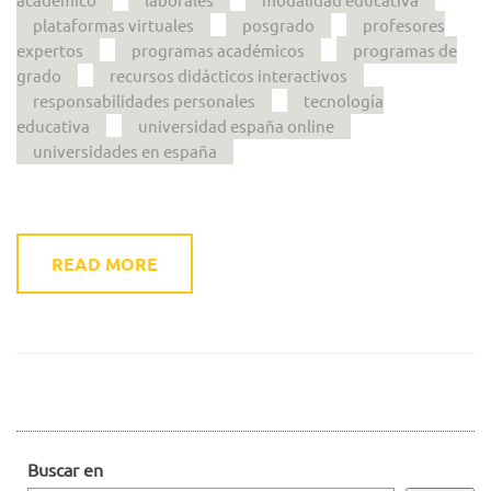
plataformas virtuales
posgrado
profesores
expertos
programas académicos
programas de
grado
recursos didácticos interactivos
responsabilidades personales
tecnología
educativa
universidad españa online
universidades en españa
READ MORE
Buscar en