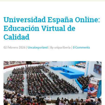
Universidad España Online:
Educación Virtual de
Calidad
02 febrero 2026
|
Uncategorized
|
By unipariberia
|
0 Comments