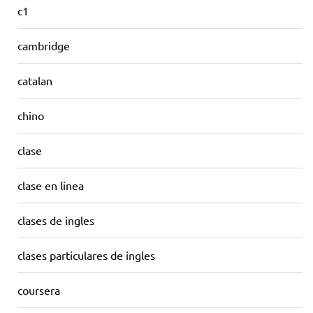
c1
cambridge
catalan
chino
clase
clase en linea
clases de ingles
clases particulares de ingles
coursera