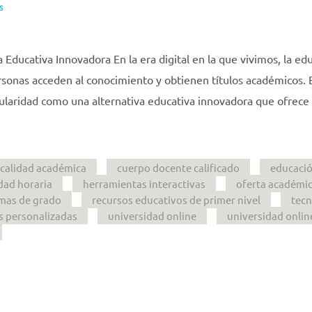
s
Educativa Innovadora En la era digital en la que vivimos, la ed
rsonas acceden al conocimiento y obtienen títulos académicos. 
ularidad como una alternativa educativa innovadora que ofrece
calidad académica
cuerpo docente calificado
educació
idad horaria
herramientas interactivas
oferta académi
mas de grado
recursos educativos de primer nivel
tecn
s personalizadas
universidad online
universidad onlin