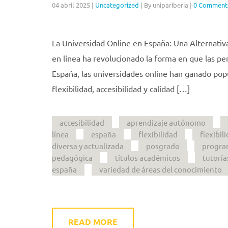
04 abril 2025
|
Uncategorized
|
By unipariberia
|
0 Comment
La Universidad Online en España: Una Alternativa 
en línea ha revolucionado la forma en que las pe
España, las universidades online han ganado pop
flexibilidad, accesibilidad y calidad […]
accesibilidad
aprendizaje autónomo
línea
españa
flexibilidad
flexibil
diversa y actualizada
posgrado
progra
pedagógica
títulos académicos
tutoría
españa
variedad de áreas del conocimiento
READ MORE