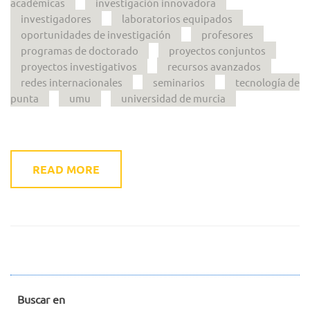
académicas
investigación innovadora
investigadores
laboratorios equipados
oportunidades de investigación
profesores
programas de doctorado
proyectos conjuntos
proyectos investigativos
recursos avanzados
redes internacionales
seminarios
tecnología de
punta
umu
universidad de murcia
READ MORE
Buscar en