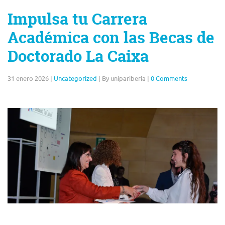
Impulsa tu Carrera
Académica con las Becas de
Doctorado La Caixa
31 enero 2026
|
Uncategorized
|
By unipariberia
|
0 Comments