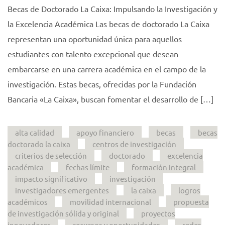
Becas de Doctorado La Caixa: Impulsando la Investigación y
la Excelencia Académica Las becas de doctorado La Caixa
representan una oportunidad única para aquellos
estudiantes con talento excepcional que desean
embarcarse en una carrera académica en el campo de la
investigación. Estas becas, ofrecidas por la Fundación
Bancaria «La Caixa», buscan fomentar el desarrollo de […]
alta calidad
apoyo financiero
becas
becas
doctorado la caixa
centros de investigación
criterios de selección
doctorado
excelencia
académica
fechas límite
formación integral
impacto significativo
investigación
investigadores emergentes
la caixa
logros
académicos
movilidad internacional
propuesta
de investigación sólida y original
proyectos
innovadores
recursos y oportunidades
redes