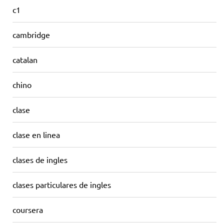
c1
cambridge
catalan
chino
clase
clase en linea
clases de ingles
clases particulares de ingles
coursera