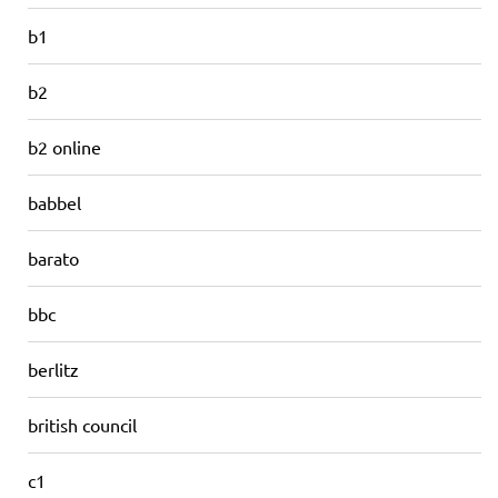
b1
b2
b2 online
babbel
barato
bbc
berlitz
british council
c1