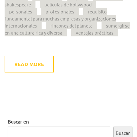
shakespeare
películas de hollywood
personales
profesionales
requisito
fundamental para muchas empresas y organizaciones
internacionales
rincones del planeta
sumergirse
en una cultura rica y diversa
ventajas prácticas
READ MORE
Buscar en
Buscar