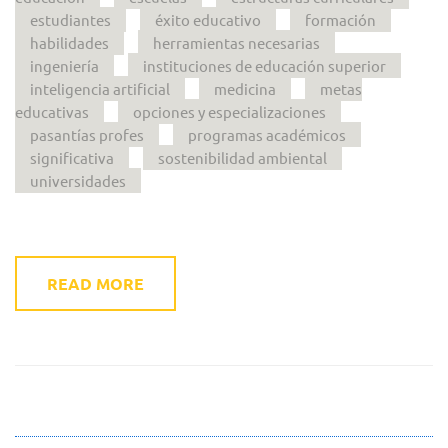
estudiantes
éxito educativo
formación
habilidades
herramientas necesarias
ingeniería
instituciones de educación superior
inteligencia artificial
medicina
metas
educativas
opciones y especializaciones
pasantías profes
programas académicos
significativa
sostenibilidad ambiental
universidades
READ MORE