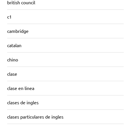
british council
c1
cambridge
catalan
chino
clase
clase en linea
clases de ingles
clases particulares de ingles