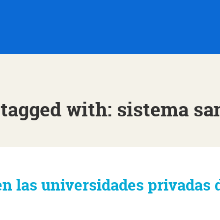
 tagged with: sistema san
n las universidades privadas 