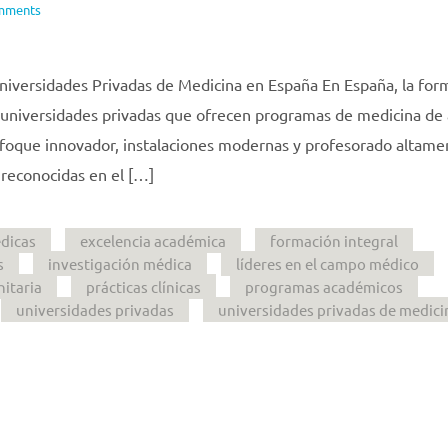
mments
niversidades Privadas de Medicina en España En España, la for
 universidades privadas que ofrecen programas de medicina de 
 enfoque innovador, instalaciones modernas y profesorado altame
 reconocidas en el […]
dicas
excelencia académica
formación integral
s
investigación médica
líderes en el campo médico
nitaria
prácticas clínicas
programas académicos
universidades privadas
universidades privadas de medici