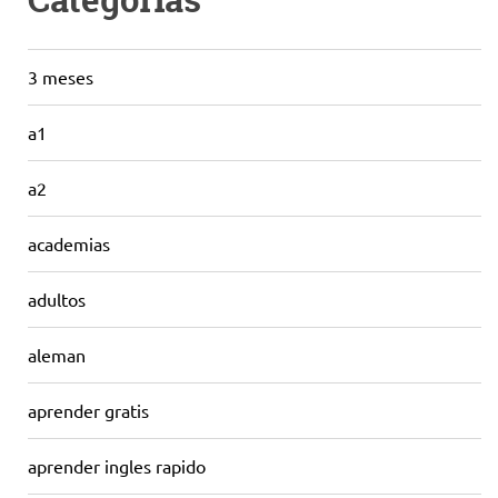
Categorías
3 meses
a1
a2
academias
adultos
aleman
aprender gratis
aprender ingles rapido