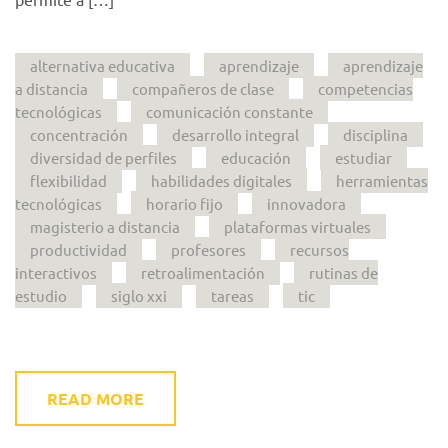
alternativa educativa
aprendizaje
aprendizaje
a distancia
compañeros de clase
competencias
tecnológicas
comunicación constante
concentración
desarrollo integral
disciplina
diversidad de perfiles
educación
estudiar
flexibilidad
habilidades digitales
herramientas
tecnológicas
horario fijo
innovadora
magisterio a distancia
plataformas virtuales
productividad
profesores
recursos
interactivos
retroalimentación
rutinas de
estudio
siglo xxi
tareas
tic
READ MORE