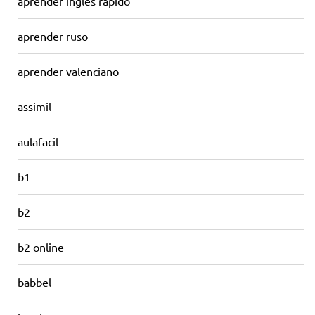
aprender ingles rapido
aprender ruso
aprender valenciano
assimil
aulafacil
b1
b2
b2 online
babbel