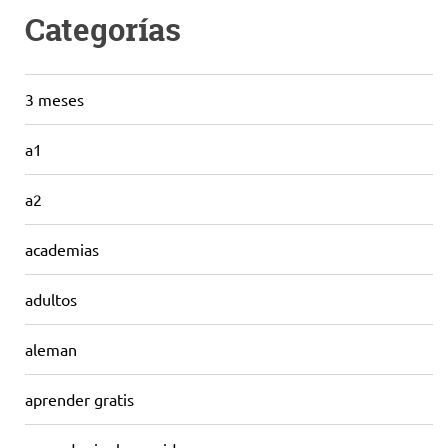
Categorías
3 meses
a1
a2
academias
adultos
aleman
aprender gratis