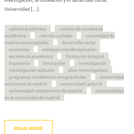
Universidad […]
calidad académica
centros de excelencia
académica
ciencias sociales
comunidad de
madrid universidades
desarrollo social
economía
enfoque interdisciplinario
excelencia académica
formación integral
ingeniería
innovación
investigación
investigación aplicada
labor investigadora
programas académicos vanguardistas
universidad
autónoma de madrid
universidad carlos iii
universidad complutense de madrid
universidades
en la comunidad de madrid
READ MORE