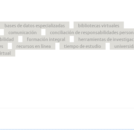
bases de datos especializadas
bibliotecas virtuales
comunicación
conciliación de responsabilidades person
ibilidad
formación integral
herramientas de investigac
es
recursos en línea
tiempo de estudio
universid
irtual