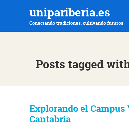
unipariberia.es
Conectando tradiciones, cultivando futuros
Posts tagged with
Explorando el Campus V
Cantabria