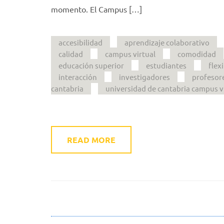
momento. El Campus […]
accesibilidad
aprendizaje colaborativo
calidad
campus virtual
comodidad
educación superior
estudiantes
flex
interacción
investigadores
profesor
cantabria
universidad de cantabria campus v
READ MORE