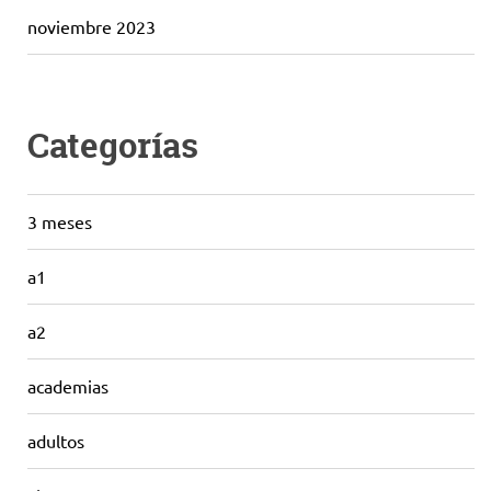
noviembre 2023
Categorías
3 meses
a1
a2
academias
adultos