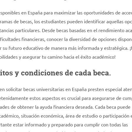
isponibles en España para maximizar las oportunidades de acced
gramas de becas, los estudiantes pueden identificar aquellas op
stancias particulares. Desde becas basadas en el rendimiento a
icultades financieras, conocer la diversidad de opciones dispon
car su futuro educativo de manera más informada y estratégica. 
bilidades y asegurar tu camino hacia el éxito académico!
itos y condiciones de cada beca.
n solicitar becas universitarias en España presten especial ate
detenidamente estos aspectos es crucial para asegurarse de cump
lidades de obtener la ayuda financiera deseada. Cada beca puede
cadémico, situación económica, área de estudio o participación 
ortante estar informado y preparado para cumplir con todas las