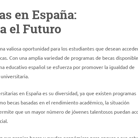
as en España:
a el Futuro
na valiosa oportunidad para los estudiantes que desean acceder
cas. Con una amplia variedad de programas de becas disponible
ema educativo español se esfuerza por promover la igualdad de
universitaria.
ersitarias en España es su diversidad, ya que existen programas
como becas basadas en el rendimiento académico, la situación
 permite que un mayor número de jóvenes talentosos puedan ac
ial.
 sus propias becas y ayudas económicas para apoyar a sus est