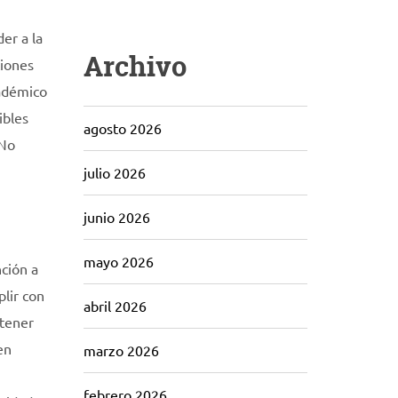
er a la
Archivo
ciones
cadémico
ibles
agosto 2026
¡No
julio 2026
junio 2026
mayo 2026
nción a
lir con
abril 2026
 tener
en
marzo 2026
febrero 2026