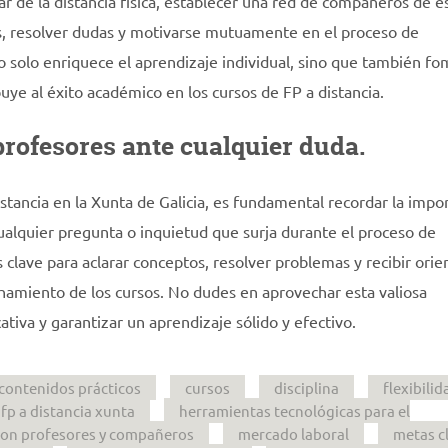
r de la distancia física, establecer una red de compañeros de e
s, resolver dudas y motivarse mutuamente en el proceso de
o solo enriquece el aprendizaje individual, sino que también f
ye al éxito académico en los cursos de FP a distancia.
profesores ante cualquier duda.
tancia en la Xunta de Galicia, es fundamental recordar la impo
ualquier pregunta o inquietud que surja durante el proceso de
 clave para aclarar conceptos, resolver problemas y recibir orie
hamiento de los cursos. No dudes en aprovechar esta valiosa
tiva y garantizar un aprendizaje sólido y efectivo.
contenidos prácticos
cursos
disciplina
flexibilid
fp a distancia xunta
herramientas tecnológicas para el
con profesores y compañeros
mercado laboral
metas cl