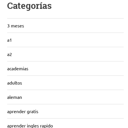
Categorías
3 meses
a1
a2
academias
adultos
aleman
aprender gratis
aprender ingles rapido