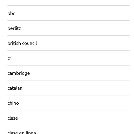
bbc
berlitz
british council
c1
cambridge
catalan
chino
clase
clase en linea