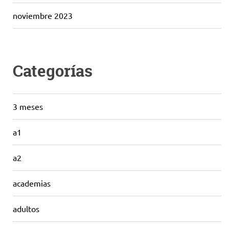
noviembre 2023
Categorías
3 meses
a1
a2
academias
adultos