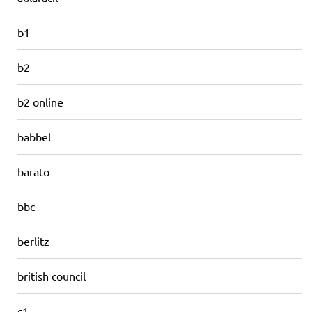
b1
b2
b2 online
babbel
barato
bbc
berlitz
british council
c1