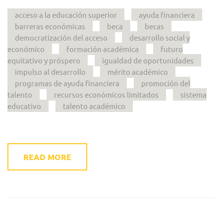
acceso a la educación superior
ayuda financiera
barreras económicas
beca
becas
democratización del acceso
desarrollo social y
económico
formación académica
futuro
equitativo y próspero
igualdad de oportunidades
impulso al desarrollo
mérito académico
programas de ayuda financiera
promoción del
talento
recursos económicos limitados
sistema
educativo
talento académico
READ MORE