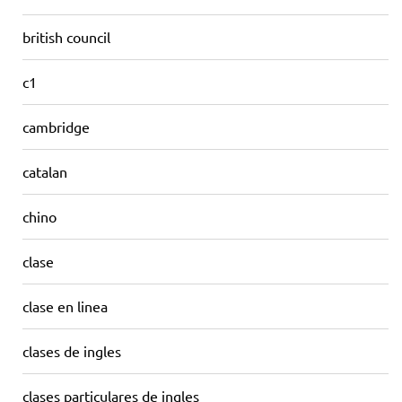
british council
c1
cambridge
catalan
chino
clase
clase en linea
clases de ingles
clases particulares de ingles