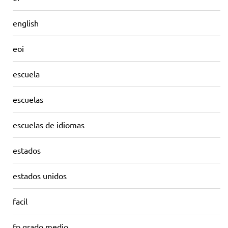
english
eoi
escuela
escuelas
escuelas de idiomas
estados
estados unidos
facil
fp grado medio