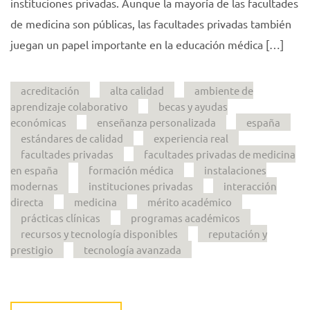
instituciones privadas. Aunque la mayoría de las facultades
de medicina son públicas, las facultades privadas también
juegan un papel importante en la educación médica […]
acreditación
alta calidad
ambiente de
aprendizaje colaborativo
becas y ayudas
económicas
enseñanza personalizada
españa
estándares de calidad
experiencia real
facultades privadas
facultades privadas de medicina
en españa
formación médica
instalaciones
modernas
instituciones privadas
interacción
directa
medicina
mérito académico
prácticas clínicas
programas académicos
recursos y tecnología disponibles
reputación y
prestigio
tecnología avanzada