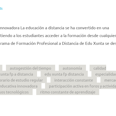
ts
Innovadora La educación a distancia se ha convertido en una
iendo a los estudiantes acceder a la formación desde cualquier
grama de Formación Profesional a Distancia de Edu Xunta se de
autogestión del tiempo
autonomía
calidad
unta fp a distancia
edu xunta fp distancia
especialida
orario de estudio regular
interacción constante
merca
educativa innovadora
participación activa en foros y activid
sos tecnológicos
ritmo constante de aprendizaje