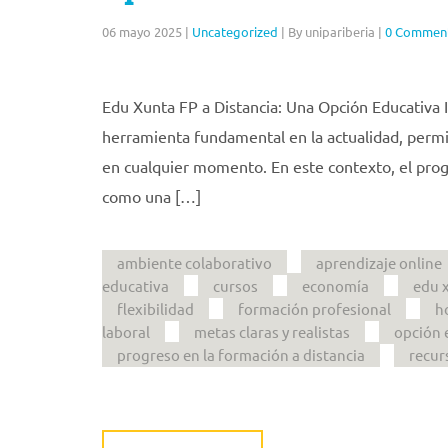
06 mayo 2025
|
Uncategorized
|
By unipariberia
|
0 Commen
Edu Xunta FP a Distancia: Una Opción Educativa 
herramienta fundamental en la actualidad, permit
en cualquier momento. En este contexto, el pro
como una […]
ambiente colaborativo
aprendizaje online
educativa
cursos
economía
edu x
flexibilidad
formación profesional
h
laboral
metas claras y realistas
opción 
progreso en la formación a distancia
recur