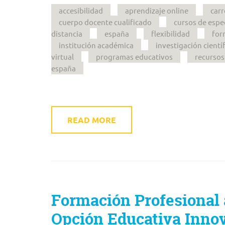
accesibilidad
aprendizaje online
carr
cuerpo docente cualificado
cursos de espe
distancia
españa
flexibilidad
for
institución académica
investigación cientí
virtual
programas educativos
recursos
españa
READ MORE
Formación Profesional 
Opción Educativa Inno