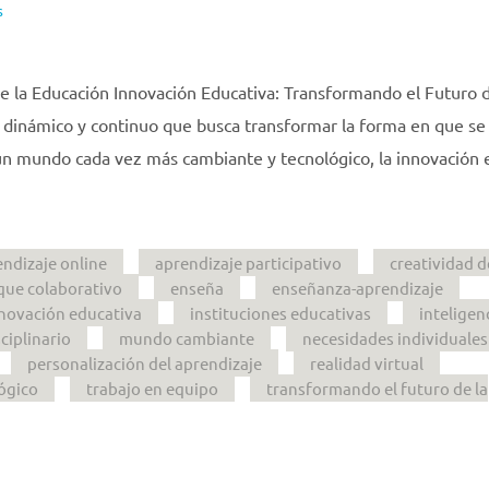
s
e la Educación Innovación Educativa: Transformando el Futuro d
 dinámico y continuo que busca transformar la forma en que s
 un mundo cada vez más cambiante y tecnológico, la innovación 
ndizaje online
aprendizaje participativo
creatividad d
que colaborativo
enseña
enseñanza-aprendizaje
novación educativa
instituciones educativas
inteligen
ciplinario
mundo cambiante
necesidades individuales
personalización del aprendizaje
realidad virtual
ógico
trabajo en equipo
transformando el futuro de la