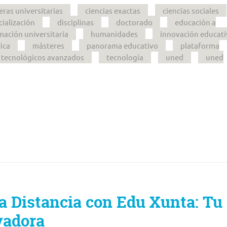
eras universitarias
ciencias exactas
ciencias sociales
cialización
disciplinas
doctorado
educación a
mación universitaria
humanidades
innovación educati
fica
másteres
panorama educativo
plataforma
 tecnológicos avanzados
tecnología
uned
uned
a Distancia con Edu Xunta: Tu
vadora