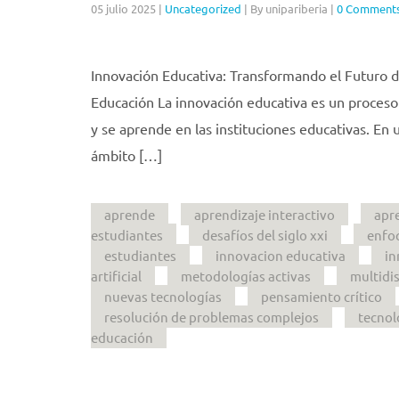
05 julio 2025
|
Uncategorized
|
By unipariberia
|
0 Comment
Innovación Educativa: Transformando el Futuro d
Educación La innovación educativa es un proceso
y se aprende en las instituciones educativas. En
ámbito […]
aprende
aprendizaje interactivo
apre
estudiantes
desafíos del siglo xxi
enfo
estudiantes
innovacion educativa
in
artificial
metodologías activas
multidis
nuevas tecnologías
pensamiento crítico
resolución de problemas complejos
tecnol
educación