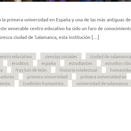
la primera universidad en España y una de las más antiguas de
este venerable centro educativo ha sido un faro de conocimient
ntoresca ciudad de Salamanca, esta institución […]
centro educativo
ciencias sociales
ciudad de salamanc
eruditos
españa
estudiantes
estudios clás
ía
fray luis de león
historia intelectual
humanida
sadores
primera universidad
primera universidad en
iento
tradición humanista
universidad de salamanca