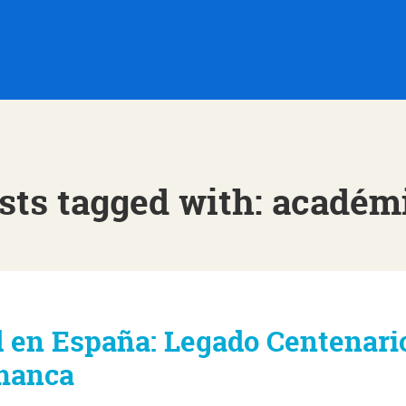
sts tagged with: académ
 en España: Legado Centenari
amanca