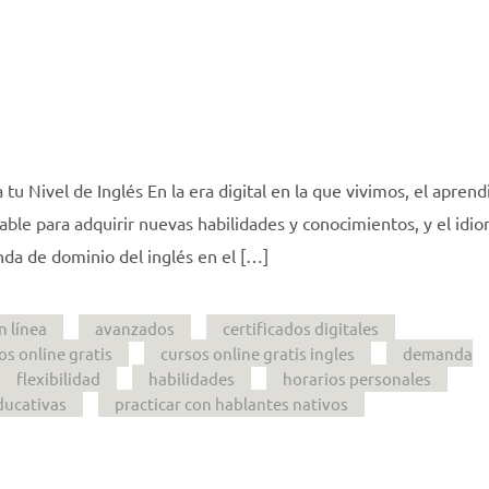
tu Nivel de Inglés En la era digital en la que vivimos, el aprend
able para adquirir nuevas habilidades y conocimientos, y el idi
nda de dominio del inglés en el […]
n línea
avanzados
certificados digitales
os online gratis
cursos online gratis ingles
demanda
flexibilidad
habilidades
horarios personales
ducativas
practicar con hablantes nativos