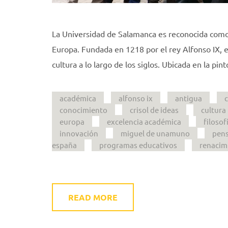
La Universidad de Salamanca es reconocida como 
Europa. Fundada en 1218 por el rey Alfonso IX, 
cultura a lo largo de los siglos. Ubicada en la pi
académica
alfonso ix
antigua
conocimiento
crisol de ideas
cultura
europa
excelencia académica
filosof
innovación
miguel de unamuno
pen
españa
programas educativos
renacim
READ MORE