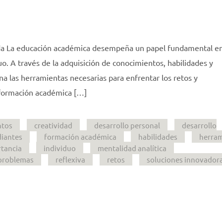
ida La educación académica desempeña un papel fundamental en
uo. A través de la adquisición de conocimientos, habilidades y
a las herramientas necesarias para enfrentar los retos y
 formación académica […]
ntos
creatividad
desarrollo personal
desarrollo
diantes
formación académica
habilidades
herram
tancia
individuo
mentalidad analítica
problemas
reflexiva
retos
soluciones innovador