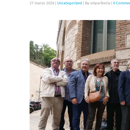
27 marzo 2026
|
Uncategorized
|
By unipariberia
|
0 Comme