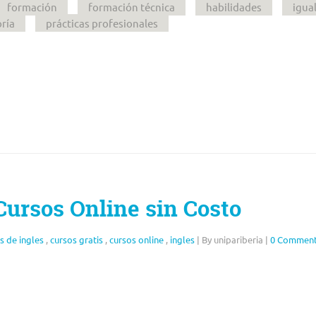
formación
formación técnica
habilidades
igua
ría
prácticas profesionales
Cursos Online sin Costo
s de ingles
,
cursos gratis
,
cursos online
,
ingles
|
By unipariberia
|
0 Commen