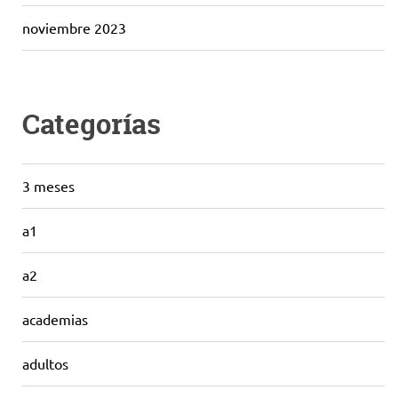
noviembre 2023
Categorías
3 meses
a1
a2
academias
adultos