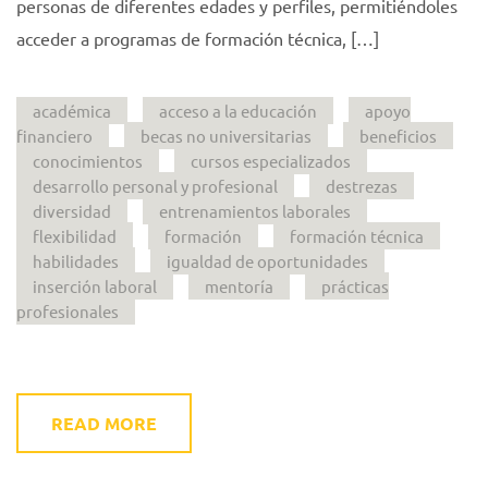
personas de diferentes edades y perfiles, permitiéndoles
acceder a programas de formación técnica, […]
académica
acceso a la educación
apoyo
financiero
becas no universitarias
beneficios
conocimientos
cursos especializados
desarrollo personal y profesional
destrezas
diversidad
entrenamientos laborales
flexibilidad
formación
formación técnica
habilidades
igualdad de oportunidades
inserción laboral
mentoría
prácticas
profesionales
READ MORE