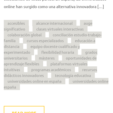
online han surgido como una alternativa innovadora […]
accesibles
alcance internacional
auge
significativo
clases virtuales interactivas
colaboración global
conciliación estudio-trabajo-
familia
cursos especializados
educación a
distancia
equipo docente cualificado y
experimentado
flexibilidad horaria
grados
universitarios
másteres
oportunidades de
aprendizaje flexibles
plataformas virtuales
intuitivas
programas académicos
recursos
didácticos innovadores
tecnología educativa
universidades online en españa
universidades online
españa
READ MORE