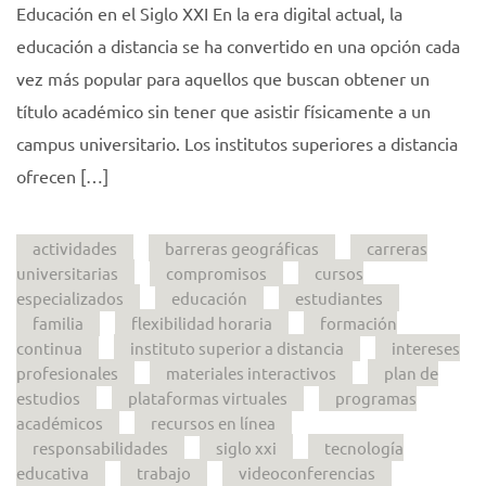
Educación en el Siglo XXI En la era digital actual, la
educación a distancia se ha convertido en una opción cada
vez más popular para aquellos que buscan obtener un
título académico sin tener que asistir físicamente a un
campus universitario. Los institutos superiores a distancia
ofrecen […]
actividades
barreras geográficas
carreras
universitarias
compromisos
cursos
especializados
educación
estudiantes
familia
flexibilidad horaria
formación
continua
instituto superior a distancia
intereses
profesionales
materiales interactivos
plan de
estudios
plataformas virtuales
programas
académicos
recursos en línea
responsabilidades
siglo xxi
tecnología
educativa
trabajo
videoconferencias