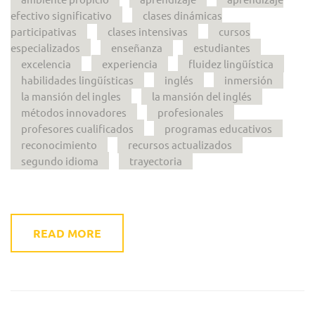
efectivo significativo
clases dinámicas
participativas
clases intensivas
cursos
especializados
enseñanza
estudiantes
excelencia
experiencia
fluidez lingüística
habilidades lingüísticas
inglés
inmersión
la mansión del ingles
la mansión del inglés
métodos innovadores
profesionales
profesores cualificados
programas educativos
reconocimiento
recursos actualizados
segundo idioma
trayectoria
READ MORE