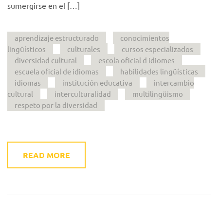
sumergirse en el […]
aprendizaje estructurado
conocimientos
lingüísticos
culturales
cursos especializados
diversidad cultural
escola oficial d idiomes
escuela oficial de idiomas
habilidades lingüísticas
idiomas
institución educativa
intercambio
cultural
interculturalidad
multilingüismo
respeto por la diversidad
READ MORE