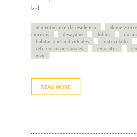
[…]
alimentación en la residencia
almuerzo y c
ingresos
desayuno
dobles
docum
habitaciones individuales
matriculado
referencias personales
requisitos
se
vivir
READ MORE