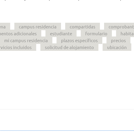
ena
campus residencia
compartidas
comprobant
entos adicionales
estudiante
formulario
habita
mi campus residencia
plazos específicos
precios
rvicios incluidos
solicitud de alojamiento
ubicación