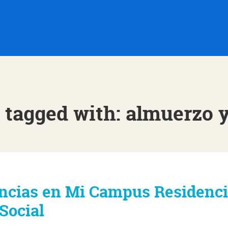
 tagged with: almuerzo 
encias en Mi Campus Residenci
Social