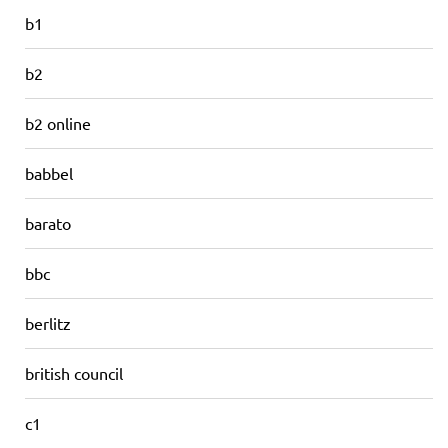
b1
b2
b2 online
babbel
barato
bbc
berlitz
british council
c1