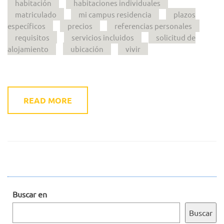
habitación
habitaciones individuales
matriculado
mi campus residencia
plazos
específicos
precios
referencias personales
requisitos
servicios incluidos
solicitud de
alojamiento
ubicación
vivir
READ MORE
Buscar en
Buscar