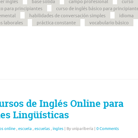
er inglés
base sólida
campo profesional
curso
co para principiantes
curso de inglés básico para principiant
emental
habilidades de conversación simples
idioma
s laborales
práctica constante
vocabulario básico
ursos de Inglés Online para
es Lingüísticas
os online
,
escuela
,
escuelas
,
ingles
|
By unipariberia
|
0 Comments