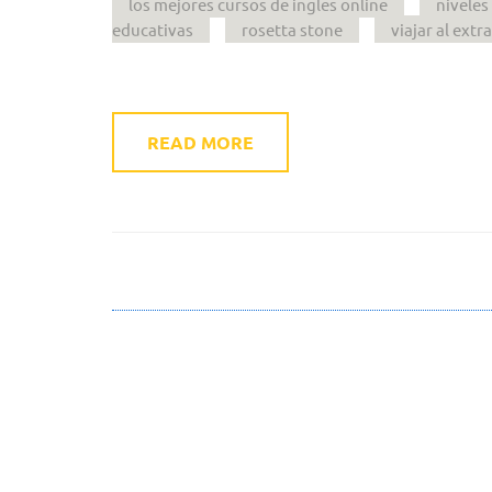
los mejores cursos de ingles online
niveles
educativas
rosetta stone
viajar al extr
READ MORE