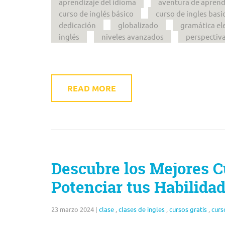
aprendizaje del idioma
aventura de aprend
curso de inglés básico
curso de ingles basi
dedicación
globalizado
gramática el
inglés
niveles avanzados
perspectiva
READ MORE
Descubre los Mejores C
Potenciar tus Habilidad
23 marzo 2024
|
clase
,
clases de ingles
,
cursos gratis
,
curs