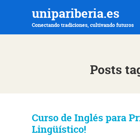
unipariberia.es
Conectando tradiciones, cultivando futuros
Posts ta
Curso de Inglés para Pr
Lingüístico!