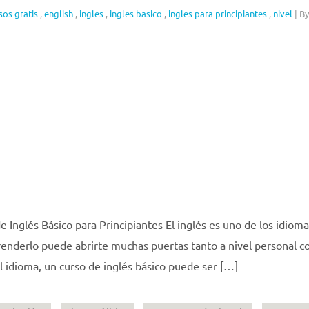
sos gratis
,
english
,
ingles
,
ingles basico
,
ingles para principiantes
,
nivel
|
By
e Inglés Básico para Principiantes El inglés es uno de los idiom
prenderlo puede abrirte muchas puertas tanto a nivel personal 
el idioma, un curso de inglés básico puede ser […]