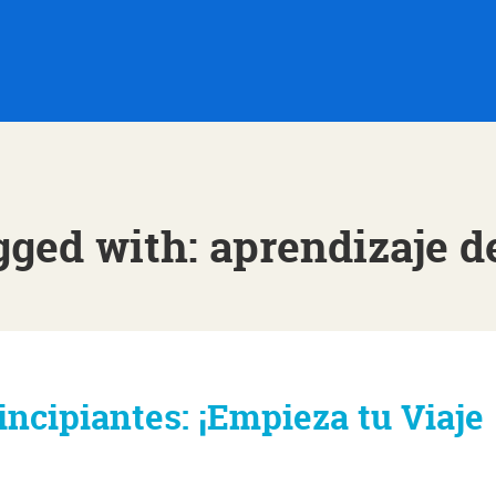
gged with: aprendizaje d
incipiantes: ¡Empieza tu Viaje