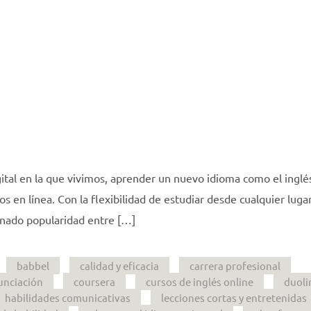
gital en la que vivimos, aprender un nuevo idioma como el inglé
s en línea. Con la flexibilidad de estudiar desde cualquier lugar
ganado popularidad entre […]
babbel
calidad y eficacia
carrera profesional
unciación
coursera
cursos de inglés online
duoli
habilidades comunicativas
lecciones cortas y entretenidas