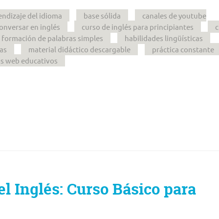
endizaje del idioma
base sólida
canales de youtube
onversar en inglés
curso de inglés para principiantes
c
formación de palabras simples
habilidades lingüísticas
vas
material didáctico descargable
práctica constante
os web educativos
l Inglés: Curso Básico para