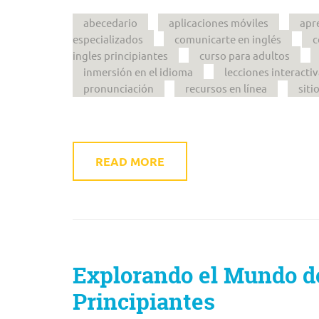
abecedario
aplicaciones móviles
apr
especializados
comunicarte en inglés
c
ingles principiantes
curso para adultos
inmersión en el idioma
lecciones interacti
pronunciación
recursos en línea
siti
READ MORE
Explorando el Mundo de
Principiantes