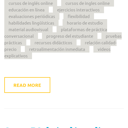
cursos de inglés online
cursos de ingles online
educación en línea
ejercicios interactivos
evaluaciones periódicas
flexibilidad
habilidades lingüísticas
horario de estudio
material audiovisual
plataformas de práctica
conversacional
progreso del estudiante
pruebas
prácticas
recursos didácticos
relación calidad-
precio
retroalimentación inmediata
videos
explicativos
READ MORE