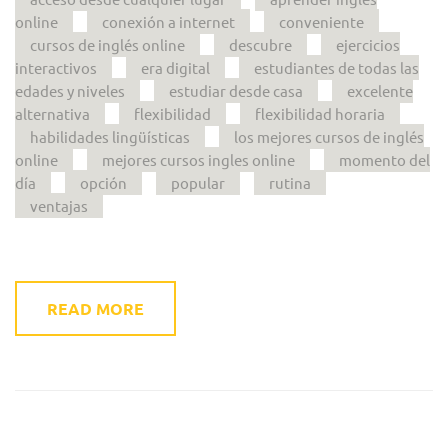
online
conexión a internet
conveniente
cursos de inglés online
descubre
ejercicios
interactivos
era digital
estudiantes de todas las
edades y niveles
estudiar desde casa
excelente
alternativa
flexibilidad
flexibilidad horaria
habilidades lingüísticas
los mejores cursos de inglés
online
mejores cursos ingles online
momento del
día
opción
popular
rutina
ventajas
READ MORE