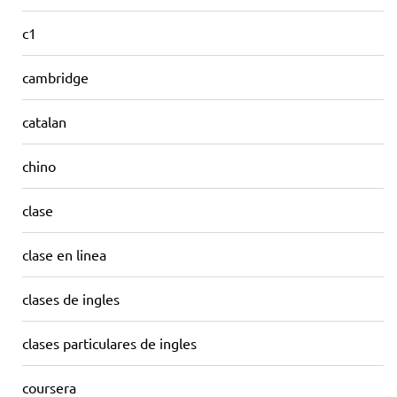
c1
cambridge
catalan
chino
clase
clase en linea
clases de ingles
clases particulares de ingles
coursera