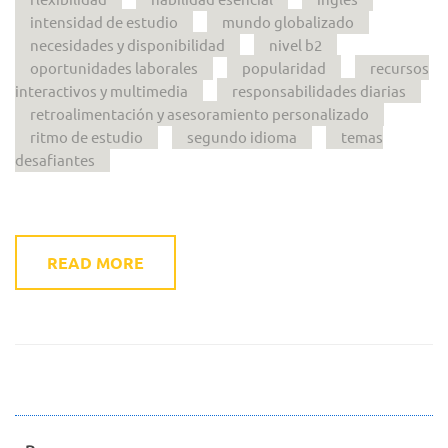
intensidad de estudio
mundo globalizado
necesidades y disponibilidad
nivel b2
oportunidades laborales
popularidad
recursos
interactivos y multimedia
responsabilidades diarias
retroalimentación y asesoramiento personalizado
ritmo de estudio
segundo idioma
temas
desafiantes
READ MORE