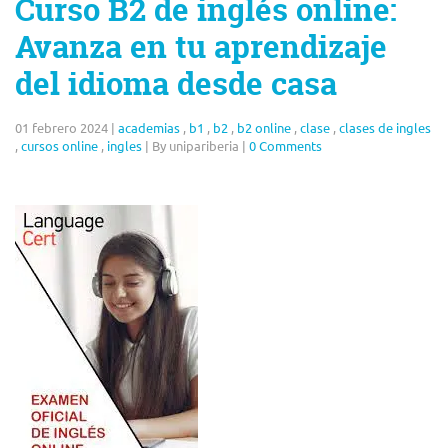
Curso B2 de inglés online:
Avanza en tu aprendizaje
del idioma desde casa
01 febrero 2024
|
academias
,
b1
,
b2
,
b2 online
,
clase
,
clases de ingles
,
cursos online
,
ingles
|
By unipariberia
|
0 Comments