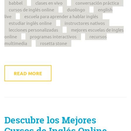
babbel
clases en vivo
conversación práctica
cursos de inglés online
duolingo
english
live
escuela para aprender a hablar inglés
estudiar inglés online
instructores nativos
lecciones personalizadas
mejores escuelas de ingles
online
programas interactivos
recursos
multimedia
rosetta stone
READ MORE
Descubre los Mejores