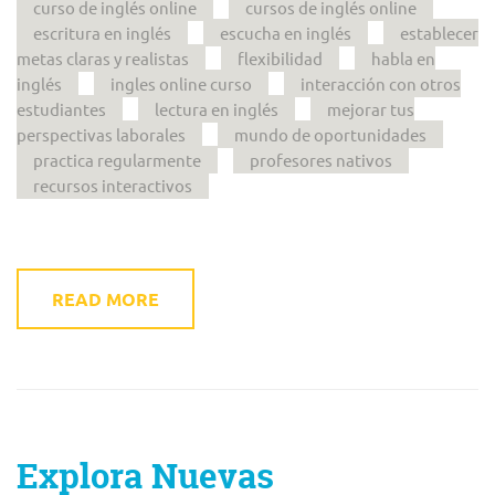
curso de inglés online
cursos de inglés online
escritura en inglés
escucha en inglés
establecer
metas claras y realistas
flexibilidad
habla en
inglés
ingles online curso
interacción con otros
estudiantes
lectura en inglés
mejorar tus
perspectivas laborales
mundo de oportunidades
practica regularmente
profesores nativos
recursos interactivos
READ MORE
Explora Nuevas