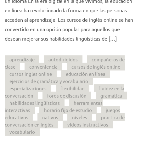
un Idioma En la era digital en la que vivimos, la educación
en línea ha revolucionado la forma en que las personas
acceden al aprendizaje. Los cursos de inglés online se han
convertido en una opción popular para aquellos que
desean mejorar sus habilidades lingüísticas de […]
aprendizaje
autodirigidos
compañeros de
clase
conveniencia
cursos de inglés online
cursos ingles online
educación en línea
ejercicios de gramática y vocabulario
especializaciones
flexibilidad
fluidez en la
conversación
foros de discusión
gramática
habilidades lingüísticas
herramientas
interactivas
horario fijo de estudio
juegos
educativos
nativos
niveles
practica de
conversación en inglés
videos instructivos
vocabulario