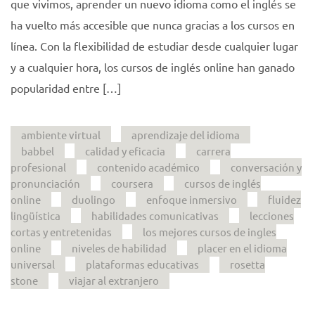
que vivimos, aprender un nuevo idioma como el inglés se
ha vuelto más accesible que nunca gracias a los cursos en
línea. Con la flexibilidad de estudiar desde cualquier lugar
y a cualquier hora, los cursos de inglés online han ganado
popularidad entre […]
ambiente virtual
aprendizaje del idioma
babbel
calidad y eficacia
carrera
profesional
contenido académico
conversación y
pronunciación
coursera
cursos de inglés
online
duolingo
enfoque inmersivo
fluidez
lingüística
habilidades comunicativas
lecciones
cortas y entretenidas
los mejores cursos de ingles
online
niveles de habilidad
placer en el idioma
universal
plataformas educativas
rosetta
stone
viajar al extranjero