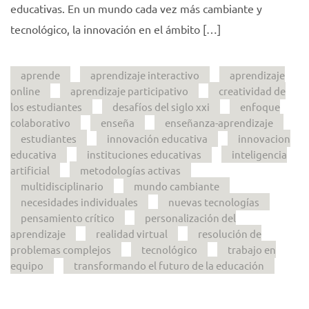
educativas. En un mundo cada vez más cambiante y
tecnológico, la innovación en el ámbito […]
aprende
aprendizaje interactivo
aprendizaje
online
aprendizaje participativo
creatividad de
los estudiantes
desafíos del siglo xxi
enfoque
colaborativo
enseña
enseñanza-aprendizaje
estudiantes
innovación educativa
innovacion
educativa
instituciones educativas
inteligencia
artificial
metodologías activas
multidisciplinario
mundo cambiante
necesidades individuales
nuevas tecnologías
pensamiento crítico
personalización del
aprendizaje
realidad virtual
resolución de
problemas complejos
tecnológico
trabajo en
equipo
transformando el futuro de la educación