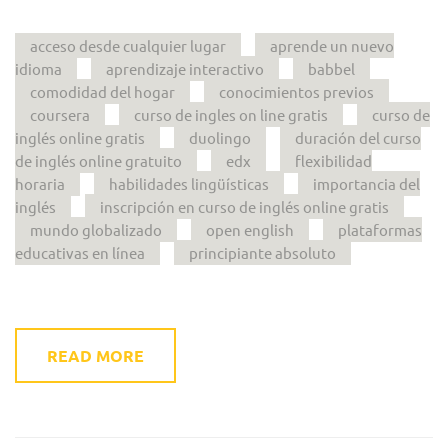
acceso desde cualquier lugar
aprende un nuevo
idioma
aprendizaje interactivo
babbel
comodidad del hogar
conocimientos previos
coursera
curso de ingles on line gratis
curso de
inglés online gratis
duolingo
duración del curso
de inglés online gratuito
edx
flexibilidad
horaria
habilidades lingüísticas
importancia del
inglés
inscripción en curso de inglés online gratis
mundo globalizado
open english
plataformas
educativas en línea
principiante absoluto
READ MORE