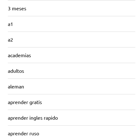
3 meses
a1
a2
academias
adultos
aleman
aprender gratis
aprender ingles rapido
aprender ruso