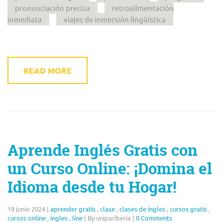
pronunciación precisa
retroalimentación
inmediata
viajes de inmersión lingüística
READ MORE
Aprende Inglés Gratis con
un Curso Online: ¡Domina el
Idioma desde tu Hogar!
19 junio 2024
|
aprender gratis
,
clase
,
clases de ingles
,
cursos gratis
,
cursos online
,
ingles
,
line
|
By unipariberia
|
0 Comments