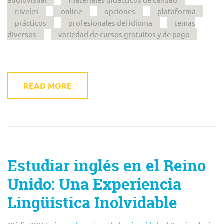
niveles
online
opciones
plataforma
prácticos
profesionales del idioma
temas
diversos
variedad de cursos gratuitos y de pago
READ MORE
Estudiar inglés en el Reino
Unido: Una Experiencia
Lingüística Inolvidable