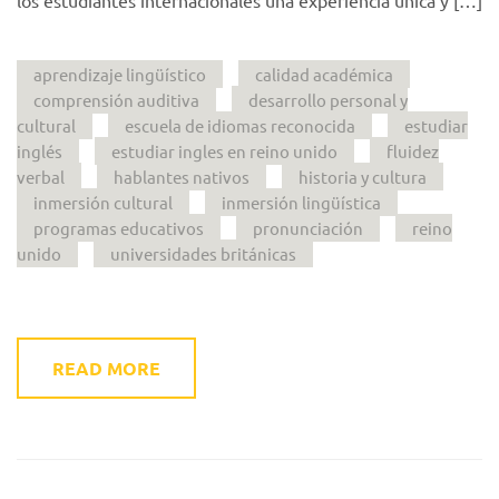
los estudiantes internacionales una experiencia única y […]
aprendizaje lingüístico
calidad académica
comprensión auditiva
desarrollo personal y
cultural
escuela de idiomas reconocida
estudiar
inglés
estudiar ingles en reino unido
fluidez
verbal
hablantes nativos
historia y cultura
inmersión cultural
inmersión lingüística
programas educativos
pronunciación
reino
unido
universidades británicas
READ MORE