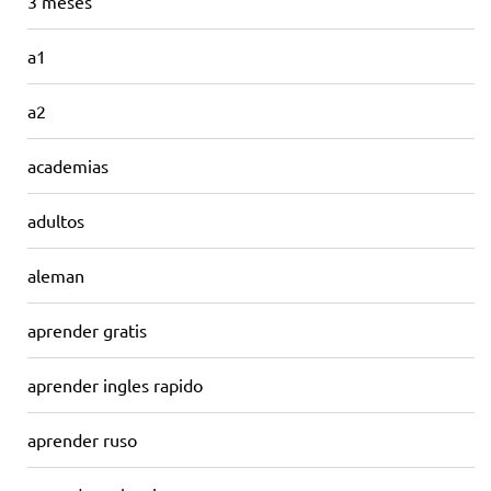
3 meses
a1
a2
academias
adultos
aleman
aprender gratis
aprender ingles rapido
aprender ruso