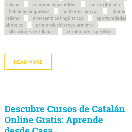
italiano
comprensión auditiva
cultura italiana
habilidad lingüística
hablantes nativos
idioma
italiano
intercambios lingüísticos
oportunidades
laborales
pronunciación regularmente
situaciones cotidianas
vocabulario específico
READ MORE
Descubre Cursos de Catalán
Online Gratis: Aprende
desde Casa