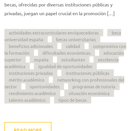
becas, ofrecidas por diversas instituciones públicas y
privadas, juegan un papel crucial en la promoción […]
actividades extracurriculares enriquecedoras
beca
universidad españa
becas universitarias
beneficios adicionales
calidad
compromiso con
la formación
dificultades económicas
educación
superior
españa
estudiantes
excelencia
académica
igualdad de oportunidades
instituciones privadas
instituciones públicas
mérito académico
networking con profesionales del
sector
oportunidades
programas de tutoría
rendimiento académico
situación económica
talento académico
tipos de becas
READ MORE