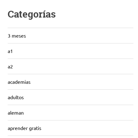
Categorías
3 meses
a1
a2
academias
adultos
aleman
aprender gratis