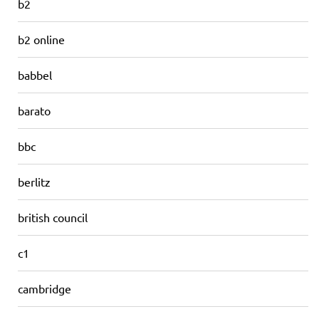
b2
b2 online
babbel
barato
bbc
berlitz
british council
c1
cambridge