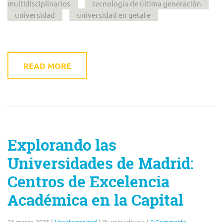
multidisciplinarios
tecnología de última generación
universidad
universidad en getafe
READ MORE
Explorando las
Universidades de Madrid:
Centros de Excelencia
Académica en la Capital
26 marzo 2025
|
Uncategorized
|
By unipariberia
|
0 Comments