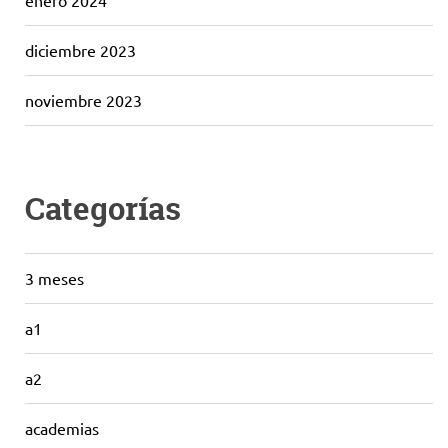
enero 2024
diciembre 2023
noviembre 2023
Categorías
3 meses
a1
a2
academias