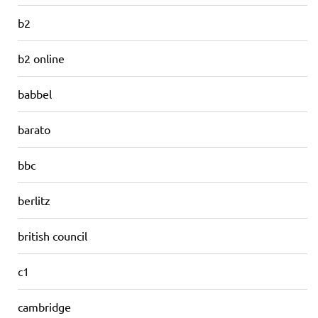
b2
b2 online
babbel
barato
bbc
berlitz
british council
c1
cambridge