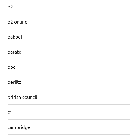
b2
b2 online
babbel
barato
bbc
berlitz
british council
c1
cambridge