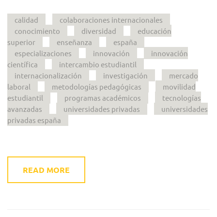
calidad
colaboraciones internacionales
conocimiento
diversidad
educación
superior
enseñanza
españa
especializaciones
innovación
innovación
científica
intercambio estudiantil
internacionalización
investigación
mercado
laboral
metodologías pedagógicas
movilidad
estudiantil
programas académicos
tecnologías
avanzadas
universidades privadas
universidades
privadas españa
READ MORE