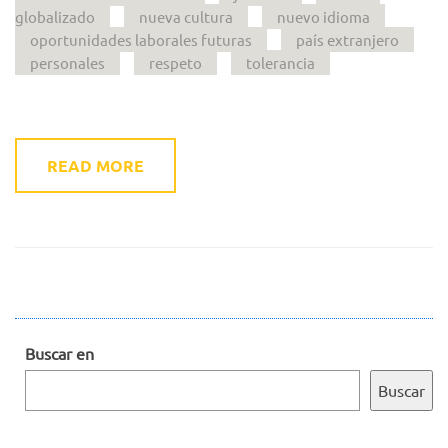
globalizado
nueva cultura
nuevo idioma
oportunidades laborales futuras
país extranjero
personales
respeto
tolerancia
READ MORE
Buscar en
Buscar