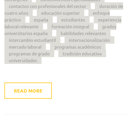
contactos con profesionales del sector
duración de
cuatro años
educación superior
enfoque
práctico
españa
estudiantes
experiencia
laboral relevante
formación integral
grados
universitarios españa
habilidades relevantes
intercambio estudiantil
internacionalización
mercado laboral
programas académicos
programas de grado
tradición educativa
universidades
READ MORE