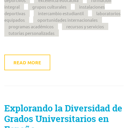
deportivos
excelencia educativa
formación
integral
grupos culturales
instalaciones
deportivas
intercambio estudiantil
laboratorios
equipados
oportunidades internacionales
programas académicos
recursos y servicios
tutorías personalizadas
READ MORE
Explorando la Diversidad de
Grados Universitarios en