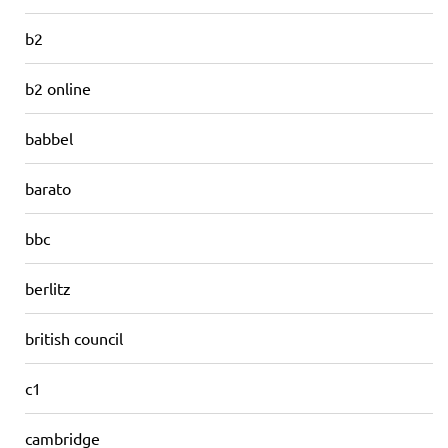
b2
b2 online
babbel
barato
bbc
berlitz
british council
c1
cambridge