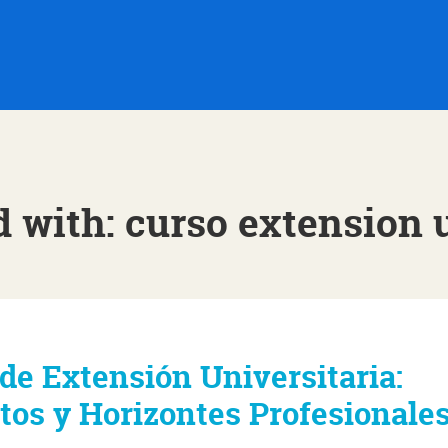
 with: curso extension 
de Extensión Universitaria:
os y Horizontes Profesionale