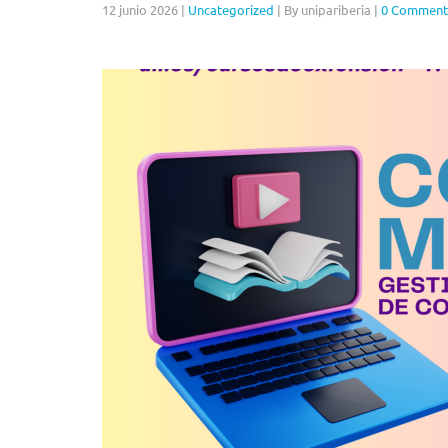
12 junio 2026
|
Uncategorized
|
By unipariberia
|
0 Comment