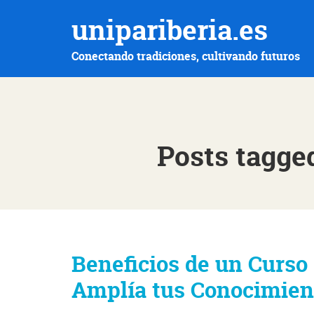
unipariberia.es
Conectando tradiciones, cultivando futuros
Posts tagged
Beneficios de un Curso 
Amplía tus Conocimient