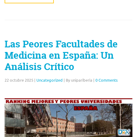
Las Peores Facultades de
Medicina en España: Un
Análisis Crítico
22 octubre 2025
|
Uncategorized
|
By unipariberia
|
0 Comments