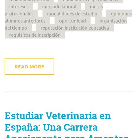
intereses
mercado laboral
metas
profesionales
modalidades de estudio
opiniones
alumnos anteriores
oportunidad
organización
del tiempo
reputación institución educativa
requisitos de inscripción
READ MORE
Estudiar Veterinaria en
España: Una Carrera