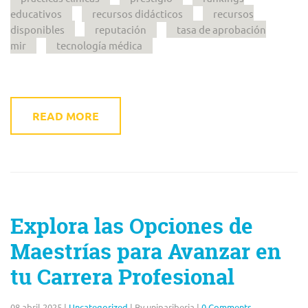
educativos
recursos didácticos
recursos
disponibles
reputación
tasa de aprobación
mir
tecnología médica
READ MORE
Explora las Opciones de
Maestrías para Avanzar en
tu Carrera Profesional
08 abril 2025
|
Uncategorized
|
By unipariberia
|
0 Comments