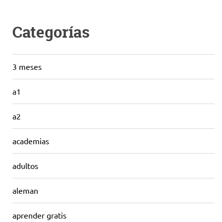
Categorías
3 meses
a1
a2
academias
adultos
aleman
aprender gratis