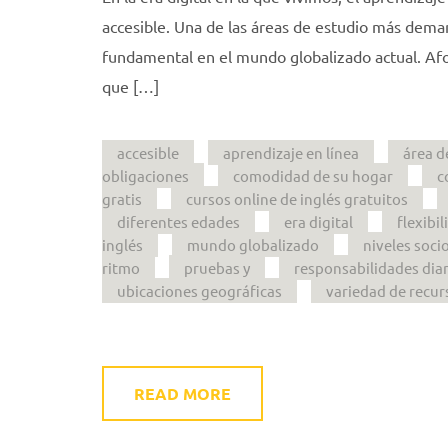
accesible. Una de las áreas de estudio más dema
fundamental en el mundo globalizado actual. Af
que […]
accesible
aprendizaje en línea
área d
obligaciones
comodidad de su hogar
c
gratis
cursos online de inglés gratuitos
diferentes edades
era digital
flexibi
inglés
mundo globalizado
niveles soc
ritmo
pruebas y
responsabilidades diar
ubicaciones geográficas
variedad de recur
READ MORE