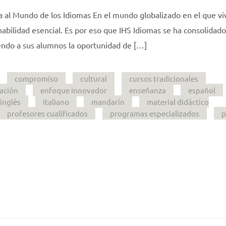
a al Mundo de los Idiomas En el mundo globalizado en el que vi
habilidad esencial. Es por eso que IHS Idiomas se ha consolidad
endo a sus alumnos la oportunidad de […]
compromiso
cultural
cursos tradicionales
ación
enfoque innovador
enseñanza
español
inglés
italiano
mandarín
material didáctico
profesores cualificados
programas especializados
p