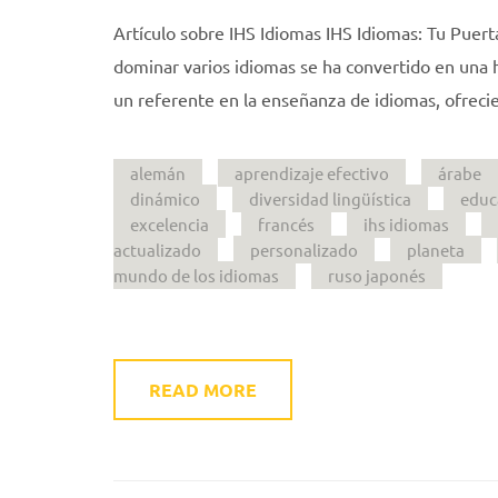
Artículo sobre IHS Idiomas IHS Idiomas: Tu Puert
dominar varios idiomas se ha convertido en una 
un referente en la enseñanza de idiomas, ofreci
alemán
aprendizaje efectivo
árabe
dinámico
diversidad lingüística
educ
excelencia
francés
ihs idiomas
actualizado
personalizado
planeta
mundo de los idiomas
ruso japonés
READ MORE