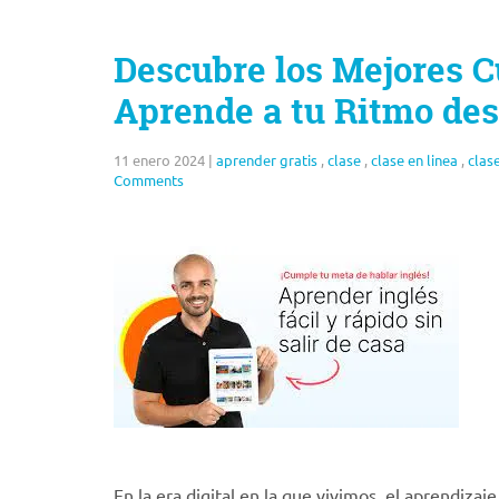
Descubre los Mejores Cu
Aprende a tu Ritmo de
11 enero 2024
|
aprender gratis
,
clase
,
clase en linea
,
clas
Comments
En la era digital en la que vivimos, el aprendiza