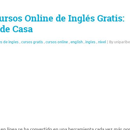
rsos Online de Inglés Gratis:
sde Casa
es de ingles
,
cursos gratis
,
cursos online
,
english
,
ingles
,
nivel
|
By uniparibe
je en línea se ha convertido en una herramienta cada vez más po