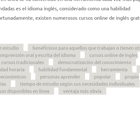
ndadas es el idioma inglés, considerado como una habilidad
ortunadamente, existen numerosos cursos online de inglés grat
e estudio
beneficioso para aquellos que trabajan o tienen ot
omprensión oral y escrita del idioma
cursos online de ingles
cursos tradicionales
democratización del conocimiento
lidad horaria
habilidad fundamental
herramienta
ioeconómicos
personas aprender
popular
propio
ias
tiempo de estudio según sus necesidades individuales
sos disponibles en línea
ventaja más obvia