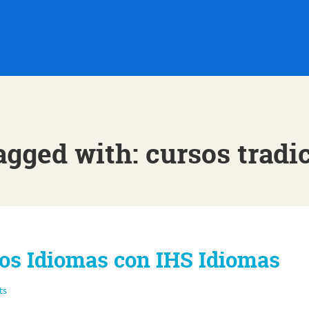
agged with: cursos tradi
os Idiomas con IHS Idiomas
ts