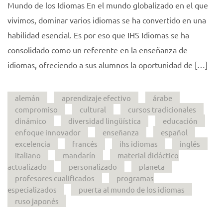
Mundo de los Idiomas En el mundo globalizado en el que
vivimos, dominar varios idiomas se ha convertido en una
habilidad esencial. Es por eso que IHS Idiomas se ha
consolidado como un referente en la enseñanza de
idiomas, ofreciendo a sus alumnos la oportunidad de […]
alemán
aprendizaje efectivo
árabe
compromiso
cultural
cursos tradicionales
dinámico
diversidad lingüística
educación
enfoque innovador
enseñanza
español
excelencia
francés
ihs idiomas
inglés
italiano
mandarín
material didáctico
actualizado
personalizado
planeta
profesores cualificados
programas
especializados
puerta al mundo de los idiomas
ruso japonés