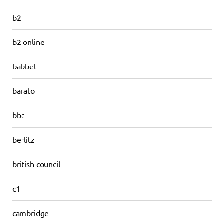
b2
b2 online
babbel
barato
bbc
berlitz
british council
c1
cambridge