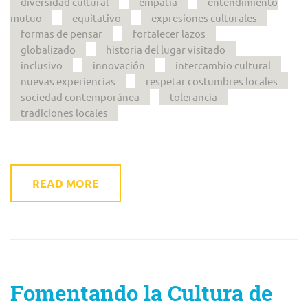
diversidad cultural
empatía
entendimiento
mutuo
equitativo
expresiones culturales
formas de pensar
fortalecer lazos
globalizado
historia del lugar visitado
inclusivo
innovación
intercambio cultural
nuevas experiencias
respetar costumbres locales
sociedad contemporánea
tolerancia
tradiciones locales
READ MORE
Fomentando la Cultura de