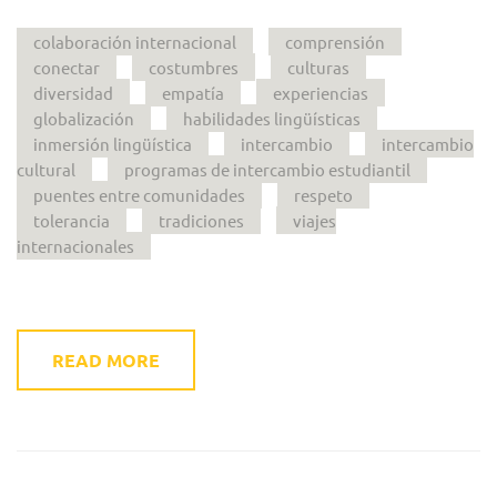
colaboración internacional
comprensión
conectar
costumbres
culturas
diversidad
empatía
experiencias
globalización
habilidades lingüísticas
inmersión lingüística
intercambio
intercambio
cultural
programas de intercambio estudiantil
puentes entre comunidades
respeto
tolerancia
tradiciones
viajes
internacionales
READ MORE