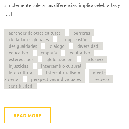
simplemente tolerar las diferencias; implica celebrarlas y
[…]
aprender de otras culturas
barreras
ciudadanos globales
comprensión
desigualdades
diálogo
diversidad
educativo
empatía
equitativo
estereotipos
globalización
inclusivo
injusticias
intercambio cultural
intercultural
interculturalismo
mente
abierta
perspectivas individuales
respeto
sensibilidad
READ MORE