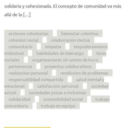
solidaria y cohesionada. El concepto de comunidad va más
allá de la […]
acciones voluntarias
bienestar colectivo
cohesion social
colaboracion mutua
comunitario
empatía
empoderamiento
individual
habilidades de liderazgo
lazos
sociales
organizaciones sin animo de lucro
pertenencia
proyectos colaborativos
realizacion personal
resolucion de problemas
responsabilidad compartida
salud mental y
emocional
satisfaccion personal
sociedad
actual
sociedades justas e inclusivas
solidaridad
sostenibilidad social
trabajo
comunitario
trabajo en equipo