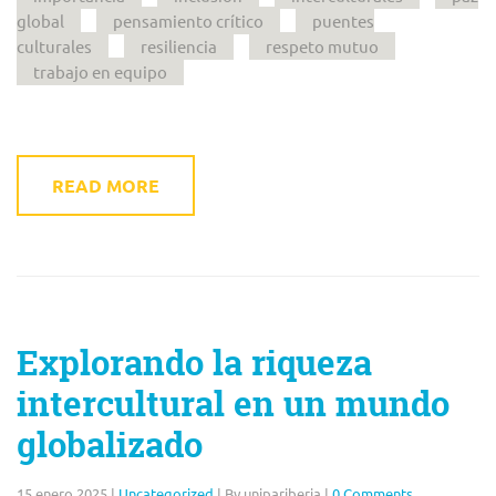
global
pensamiento crítico
puentes
culturales
resiliencia
respeto mutuo
trabajo en equipo
READ MORE
Explorando la riqueza
intercultural en un mundo
globalizado
15 enero 2025
|
Uncategorized
|
By unipariberia
|
0 Comments