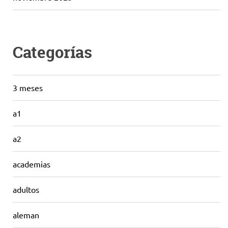
Categorías
3 meses
a1
a2
academias
adultos
aleman