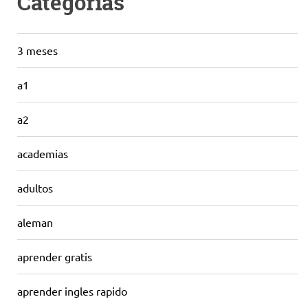
Categorías
3 meses
a1
a2
academias
adultos
aleman
aprender gratis
aprender ingles rapido