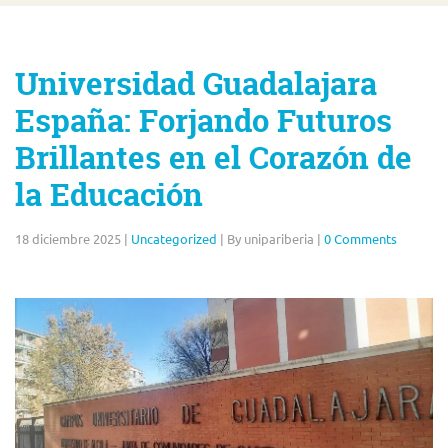
Universidad Guadalajara
España: Forjando Futuros
Brillantes en el Corazón de
la Educación
18 diciembre 2025
|
Uncategorized
|
By unipariberia
|
0 Comments