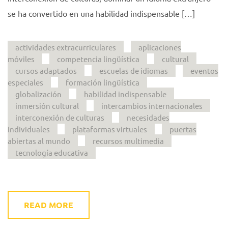
se ha convertido en una habilidad indispensable […]
actividades extracurriculares
aplicaciones
móviles
competencia lingüística
cultural
cursos adaptados
escuelas de idiomas
eventos
especiales
formación lingüística
globalización
habilidad indispensable
inmersión cultural
intercambios internacionales
interconexión de culturas
necesidades
individuales
plataformas virtuales
puertas
abiertas al mundo
recursos multimedia
tecnología educativa
READ MORE