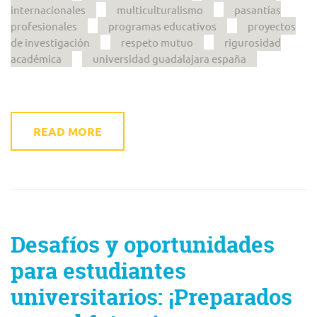
internacionales
multiculturalismo
pasantías
profesionales
programas educativos
proyectos
de investigación
respeto mutuo
rigurosidad
académica
universidad guadalajara españa
READ MORE
Desafíos y oportunidades
para estudiantes
universitarios: ¡Preparados