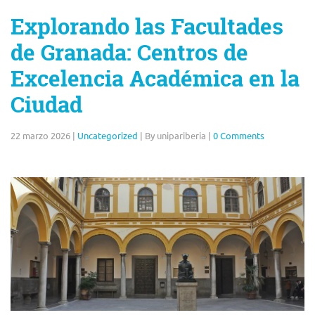
Explorando las Facultades
de Granada: Centros de
Excelencia Académica en la
Ciudad
22 marzo 2026
|
Uncategorized
|
By unipariberia
|
0 Comments