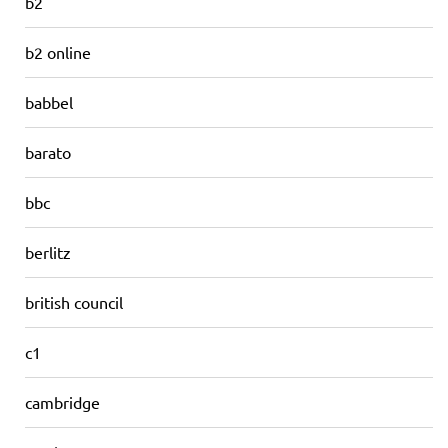
b2
b2 online
babbel
barato
bbc
berlitz
british council
c1
cambridge