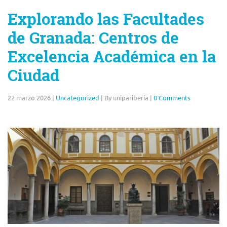
Explorando las Facultades
de Granada: Centros de
Excelencia Académica en la
Ciudad
22 marzo 2026
|
Uncategorized
|
By unipariberia
|
0 Comments