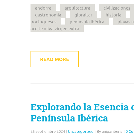
andorra
arquitectura
civilizaciones
gastronomía
gibraltar
historia
portugueses
península ibérica
playas 
aceite oliva virgen extra
READ MORE
Explorando la Esencia d
Península Ibérica
25 septiembre 2024
|
Uncategorized
|
By unipariberia
|
0 C