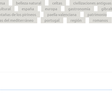
esa
belleza natural
celtas
civilizaciones antiguas
ultural
españa
europa
gastronomía
gibral
tañas de los pirineos
paella valenciana
patrimonio
as del mediterráneo
portugal
región
romanos