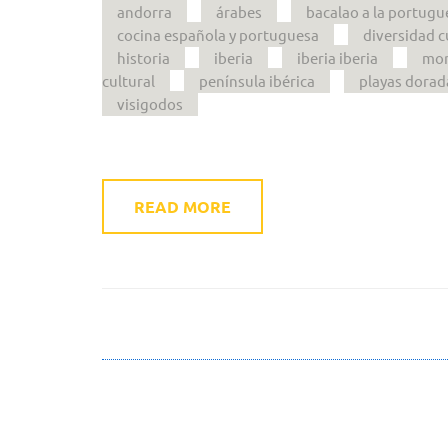
andorra
árabes
bacalao a la portugu
cocina española y portuguesa
diversidad c
historia
iberia
iberia iberia
mon
cultural
península ibérica
playas dorad
visigodos
READ MORE