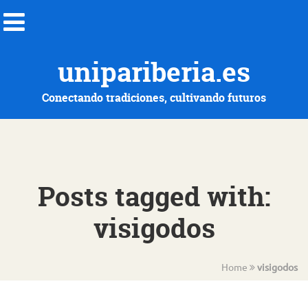
unipariberia.es
Conectando tradiciones, cultivando futuros
Posts tagged with:
visigodos
Home
visigodos