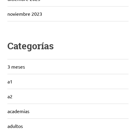
noviembre 2023
Categorías
3 meses
a1
a2
academias
adultos