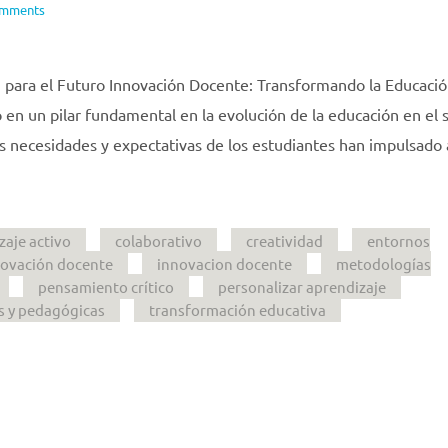
omments
 para el Futuro Innovación Docente: Transformando la Educació
 en un pilar fundamental en la evolución de la educación en el s
as necesidades y expectativas de los estudiantes han impulsado 
zaje activo
colaborativo
creatividad
entornos
novación docente
innovacion docente
metodologías
pensamiento crítico
personalizar aprendizaje
s y pedagógicas
transformación educativa