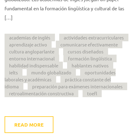
fundamental en la formación lingüística y cultural de las
[…]
academias de inglés
actividades extracurriculares
aprendizaje activo
comunicarse efectivamente
cultura angloparlante
cursos diseñados
entorno internacional
formación lingüística
habilidad indispensable
hablantes nativos
ielts
mundo globalizado
oportunidades
laborales y académicas
práctica constante del
idioma
preparación para exámenes internacionales
retroalimentación constructiva
toefl
READ MORE