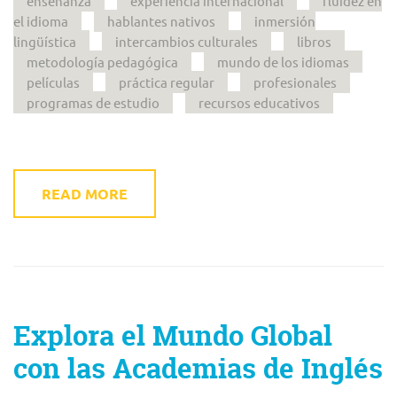
enseñanza
experiencia internacional
fluidez en
el idioma
hablantes nativos
inmersión
lingüística
intercambios culturales
libros
metodología pedagógica
mundo de los idiomas
películas
práctica regular
profesionales
programas de estudio
recursos educativos
READ MORE
Explora el Mundo Global
con las Academias de Inglés