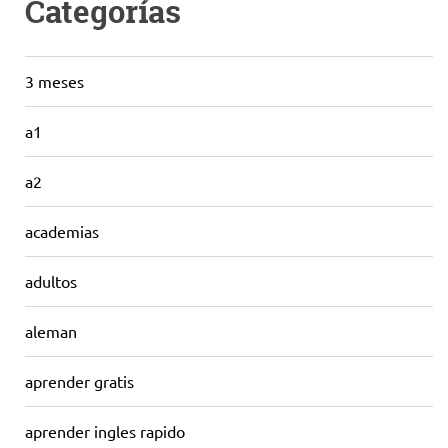
Categorías
3 meses
a1
a2
academias
adultos
aleman
aprender gratis
aprender ingles rapido